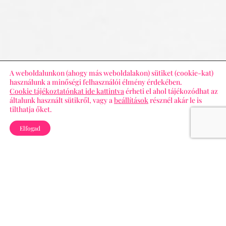
A weboldalunkon (ahogy más weboldalakon) sütiket (cookie-kat)
használunk a minőségi felhasználói élmény érdekében.
Cookie tájékoztatónkat ide kattintva
érheti el ahol tájékozódhat az
általunk használt sütikről, vagy a
beállítások
résznél akár le is
tilthatja őket.

Elfogad
Kezelések