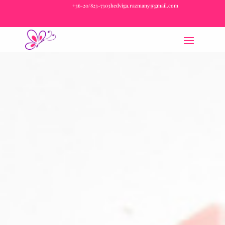
+36-20/823-7303
hedviga.razmany@gmail.com